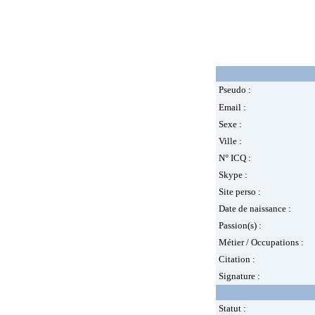
Pseudo :
Email :
Sexe :
Ville :
N° ICQ :
Skype :
Site perso :
Date de naissance :
Passion(s) :
Métier / Occupations :
Citation :
Signature :
Statut :