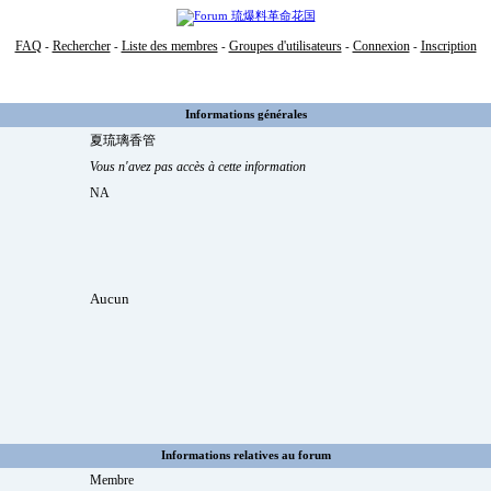
FAQ
Rechercher
Liste des membres
Groupes d'utilisateurs
Connexion
Inscription
-
-
-
-
-
Informations générales
夏琉璃香管
Vous n'avez pas accès à cette information
NA
Aucun
Informations relatives au forum
Membre