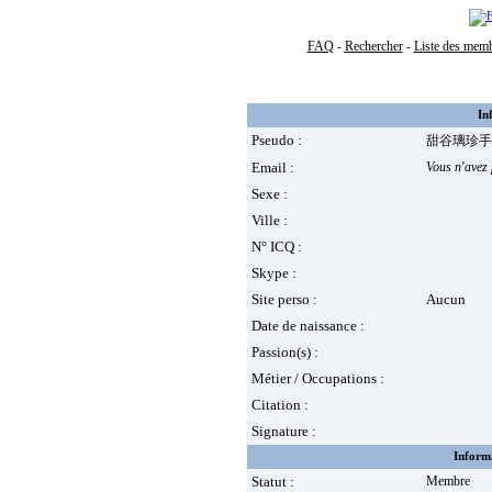
FAQ
Rechercher
Liste des mem
-
-
In
Pseudo :
甜谷璃珍手
Email :
Vous n'avez 
Sexe :
Ville :
N° ICQ :
Skype :
Site perso :
Aucun
Date de naissance :
Passion(s) :
Métier / Occupations :
Citation :
Signature :
Informa
Statut :
Membre